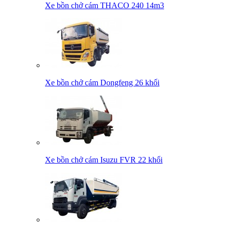
Xe bồn chở cám THACO 240 14m3
Xe bồn chở cám Dongfeng 26 khối
Xe bồn chở cám Isuzu FVR 22 khối