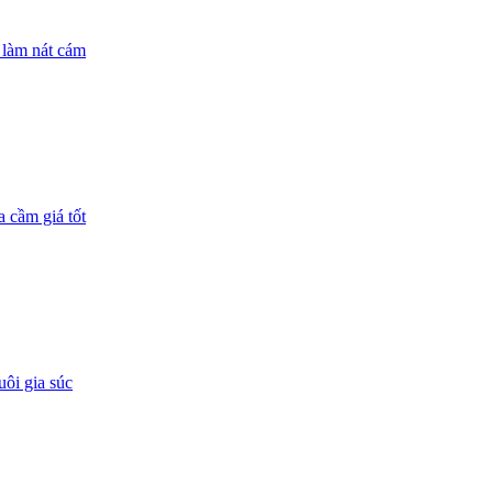
 làm nát cám
 cầm giá tốt
ôi gia súc