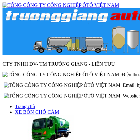
CTY TNHH DV- TM TRƯỜNG GIANG - LIÊN TƯU
Điện thoạ
Email: h
Website: 
Trang chủ
XE BỒN CHỞ CÁM