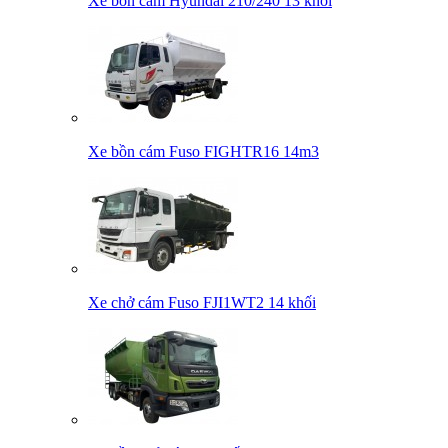
Xe bồn cám Hyundai 210/240 13 khối
Xe bồn cám Fuso FIGHTR16 14m3
Xe chở cám Fuso FJI1WT2 14 khối