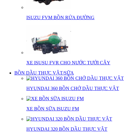
ISUZU FVM BỒN RỬA ĐƯỜNG
XE ISUSU FVR CHO NƯỚC TƯỚI CÂY
BỒN DẦU THỰC VẬT/SỮA
HYUNDAI 360 BỒN CHỞ DẦU THỰC VẬT
XE BỒN SỮA ISUZU FM
HYUNDAI 320 BỒN DẦU THỰC VẬT