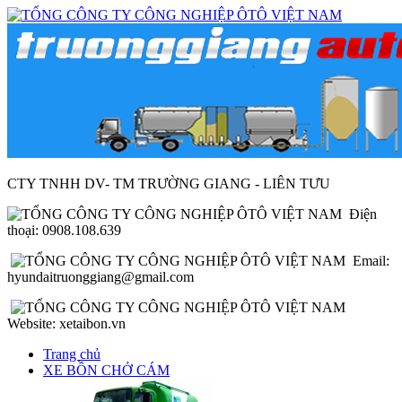
CTY TNHH DV- TM TRƯỜNG GIANG - LIÊN TƯU
Điện
thoại: 0908.108.639
Email:
hyundaitruonggiang@gmail.com
Website: xetaibon.vn
Trang chủ
XE BỒN CHỞ CÁM