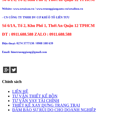
Website: www.xetaicau.vn / www.truonggiangauto.vn/xetaibon.vn
- CN CÔNG TY TNHH DV CƠ KHÍ Ô TÔ LIÊN TƯU
Số 6/1A, Tổ 2, Khu Phố 1, Thới An Quận 12 TPHCM
ĐT : 0911.688.588 ZALO : 0911.688.588
Điện thoại:
0274 3777130
/ 0908 108 639
Email: hinotruonggiang@gmail.com
Chính sách
LIÊN HỆ
TƯ VẤN THIẾT KẾ BỒN
TƯ VẤN VAY TÀI CHÍNH
THIẾT KẾ XAY DỰNG TRANG TRẠI
ĐẢM BẢO SỰ RỦI DO CHO DOANH NGHIỆP