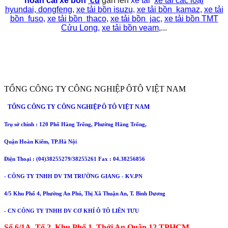
hoán cải xe bồn
cũ
gắn lên
xe tải
xe tải
các loại
hyundai,
dongfeng
,
xe tải bồn isuzu
,
xe tải bồn kamaz
,
xe tải
bồn fuso
,
xe tải bồn thaco
,
xe tải bồn jac
,
xe tải bồn TMT
Cửu Long
,
xe tải bồn veam
,...
TỔNG CÔNG TY CÔNG NGHIỆP ÔTÔ VIỆT NAM
TỔNG CÔNG TY CÔNG NGHIỆP Ô TÔ VIỆT NAM
-
Trụ sở chính : 120 Phố Hàng Trống, Phường Hàng Trống,
Quận Hoàn Kiếm, TP.Hà Nội
Điện Thoại : (04)38255279/38255261 Fax : 04.38256856
- CÔNG TY TNHH DV TM TRƯỜNG GIANG - KV.PN
4/5 Khu Phố 4, Phường An Phú, Thị Xã Thuận An, T. Bình Dương
- CN CÔNG TY TNHH DV CƠ KHÍ Ô TÔ LIÊN TƯU
Số 6/1A, Tổ 2, Khu Phố 1, Thới An Quận 12 TPHCM