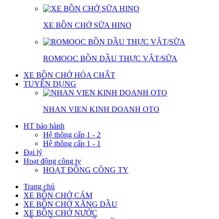
XE BỒN CHỞ SỮA HINO
ROMOOC BỒN DẦU THỰC VẬT/SỮA
XE BỒN CHỞ HÓA CHẤT
TUYỂN DỤNG
NHAN VIEN KINH DOANH OTO
HT bảo hành
Hệ thông cấp 1 - 2
Hệ thông cấp 1 - 1
Đại lý
Hoạt động công ty
HOẠT ĐÔNG CÔNG TY
Trang chủ
XE BỒN CHỞ CÁM
XE BỒN CHỞ XĂNG DẦU
XE BỒN CHỞ NƯỚC