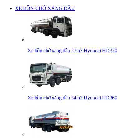
XE BỒN CHỞ XĂNG DẦU
Xe bồn chở xăng dầu 27m3 Hyundai HD320
Xe bồn chở xăng dầu 34m3 Hyundai HD360