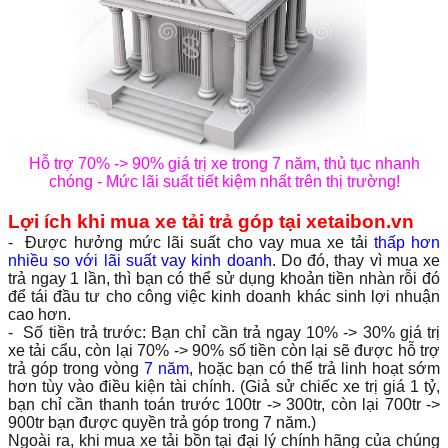
Hỗ trợ 70% -> 90% giá trị xe trong 7 năm, thủ tục nhanh
chóng - Mức lãi suất tiết kiệm nhất trên thị trường!
Lợi ích khi mua xe tải trả góp tại xetaibon.vn
- Được hưởng mức lãi suất cho vay mua xe tải
thấp hơn
nhiều so với lãi suất vay kinh doanh
. Do đó, thay vì mua xe
trả ngay 1 lần, thì bạn có thể sử dụng khoản tiền nhàn rỗi đó
để tái đầu tư cho công việc kinh doanh khác sinh lợi nhuận
cao hơn.
- Số tiền trả trước: Bạn chỉ cần trả ngay 10% -> 30% giá trị
xe tải cẩu, còn lại 70% -> 90% số tiền còn lại sẽ được hỗ trợ
trả góp trong vòng
7 năm
, hoặc bạn có thể trả linh hoạt sớm
hơn tùy vào điều kiện tài chính. (Giả sử chiếc xe trị giá 1 tỷ,
bạn chỉ cần thanh toán trước 100tr -> 300tr, còn lại 700tr ->
900tr bạn được quyền trả góp trong 7 năm.)
Ngoài ra, khi mua xe tải bồn tại đại lý chính hãng của chúng