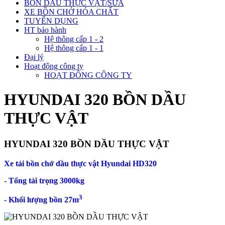
BỒN DẦU THỰC VẬT/SỮA
XE BỒN CHỞ HÓA CHẤT
TUYỂN DỤNG
HT bảo hành
Hệ thông cấp 1 - 2
Hệ thông cấp 1 - 1
Đại lý
Hoạt động công ty
HOẠT ĐÔNG CÔNG TY
HYUNDAI 320 BỒN DẦU
THỰC VẬT
HYUNDAI 320 BỒN DẦU THỰC VẬT
Xe tải bồn chở dầu thực vật Hyundai HD320
- Tổng tải trọng 3000kg
3
- Khối lượng bồn 27m