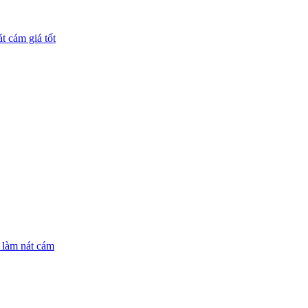
 cám giá tốt
 làm nát cám