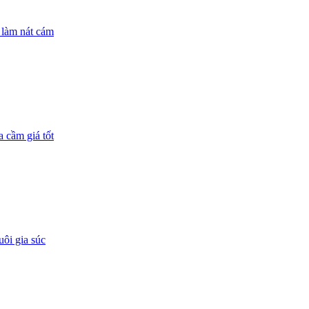
 làm nát cám
 cầm giá tốt
ôi gia súc