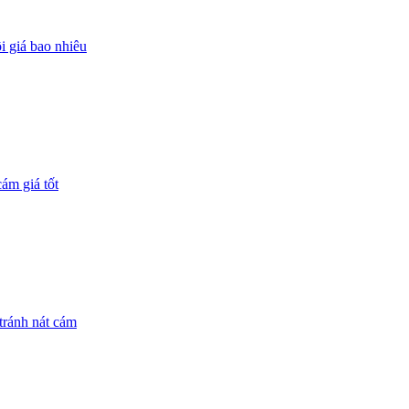
 giá bao nhiêu
ám giá tốt
tránh nát cám