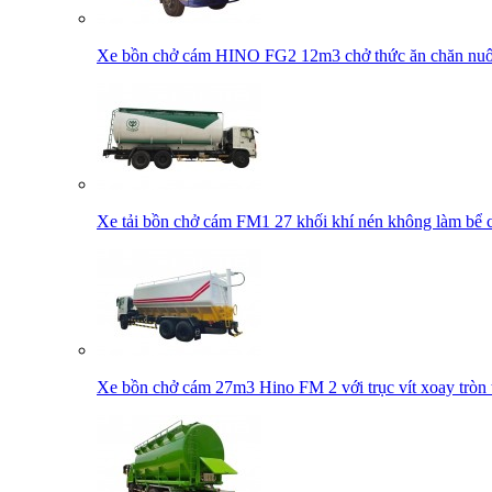
Xe bồn chở cám HINO FG2 12m3 chở thức ăn chăn nuôi
Xe tải bồn chở cám FM1 27 khối khí nén không làm bể c
Xe bồn chở cám 27m3 Hino FM 2 với trục vít xoay tròn 