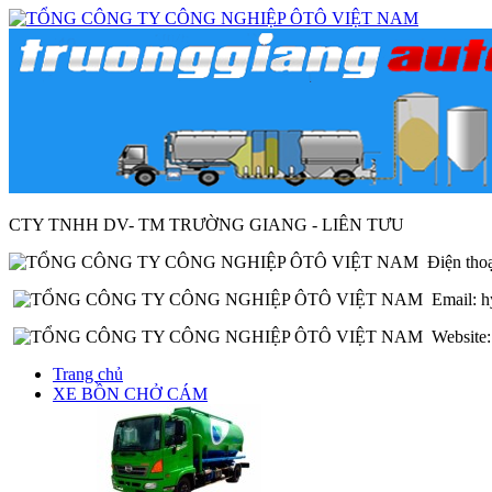
CTY TNHH DV- TM TRƯỜNG GIANG - LIÊN TƯU
Điện thoạ
Email: h
Website: 
Trang chủ
XE BỒN CHỞ CÁM