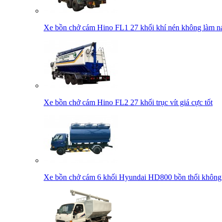
Xe bồn chở cám Hino FL1 27 khối khí nén không làm nát
Xe bồn chở cám Hino FL2 27 khối trục vít giá cực tốt
Xe bồn chở cám 6 khối Hyundai HD800 bồn thổi không