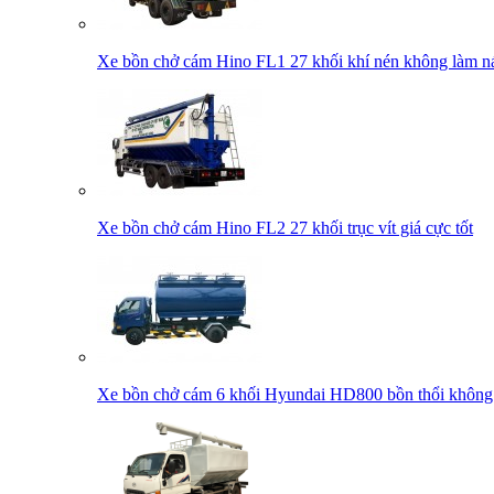
Xe bồn chở cám Hino FL1 27 khối khí nén không làm nát
Xe bồn chở cám Hino FL2 27 khối trục vít giá cực tốt
Xe bồn chở cám 6 khối Hyundai HD800 bồn thổi không