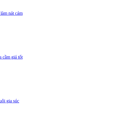
 làm nát cám
 cầm giá tốt
ôi gia súc