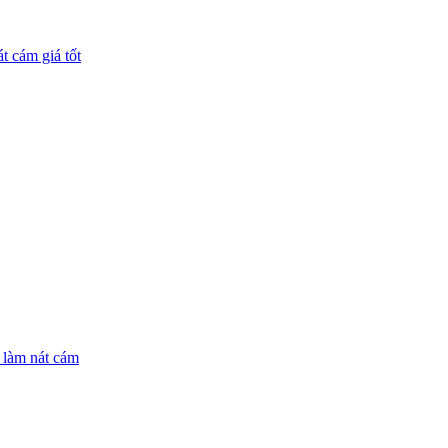
 cám giá tốt
 làm nát cám