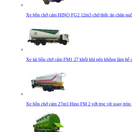
Xe bồn chở cám HINO FG2 12m3 chở thức ăn chăn nuôi
Xe tải bồn chở cám FM1 27 khối khí nén không làm bể c
Xe bồn chở cám 27m3 Hino FM 2 với trục vít xoay tròn 