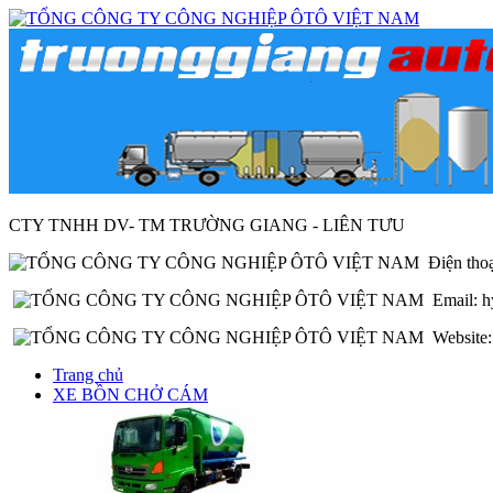
CTY TNHH DV- TM TRƯỜNG GIANG - LIÊN TƯU
Điện thoạ
Email: h
Website: 
Trang chủ
XE BỒN CHỞ CÁM