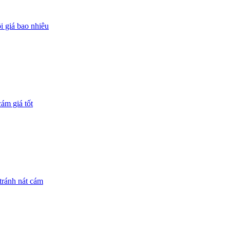
 giá bao nhiêu
ám giá tốt
tránh nát cám