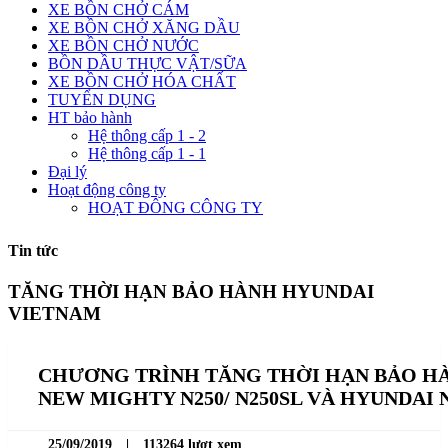
XE BỒN CHỞ CÁM
XE BỒN CHỞ XĂNG DẦU
XE BỒN CHỞ NƯỚC
BỒN DẦU THỰC VẬT/SỮA
XE BỒN CHỞ HÓA CHẤT
TUYỂN DỤNG
HT bảo hành
Hệ thông cấp 1 - 2
Hệ thông cấp 1 - 1
Đại lý
Hoạt động công ty
HOẠT ĐÔNG CÔNG TY
Tin tức
TĂNG THỜI HẠN BẢO HÀNH HYUNDAI
VIETNAM
CHƯƠNG TRÌNH TĂNG THỜI HẠN BẢO H
NEW MIGHTY N250/ N250SL VÀ HYUNDAI N
25/09/2019
|
113264 lượt xem