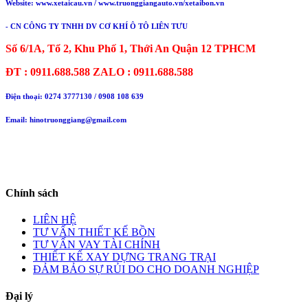
Website: www.xetaicau.vn / www.truonggiangauto.vn/xetaibon.vn
- CN CÔNG TY TNHH DV CƠ KHÍ Ô TÔ LIÊN TƯU
Số 6/1A, Tổ 2, Khu Phố 1, Thới An Quận 12 TPHCM
ĐT : 0911.688.588 ZALO : 0911.688.588
Điện thoại:
0274 3777130
/ 0908 108 639
Email: hinotruonggiang@gmail.com
Chính sách
LIÊN HỆ
TƯ VẤN THIẾT KẾ BỒN
TƯ VẤN VAY TÀI CHÍNH
THIẾT KẾ XAY DỰNG TRANG TRẠI
ĐẢM BẢO SỰ RỦI DO CHO DOANH NGHIỆP
Đại lý