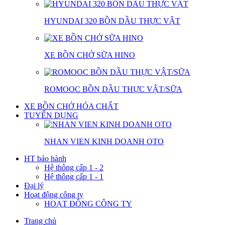
HYUNDAI 320 BỒN DẦU THỰC VẬT
XE BỒN CHỞ SỮA HINO
ROMOOC BỒN DẦU THỰC VẬT/SỮA
XE BỒN CHỞ HÓA CHẤT
TUYỂN DỤNG
NHAN VIEN KINH DOANH OTO
HT bảo hành
Hệ thông cấp 1 - 2
Hệ thông cấp 1 - 1
Đại lý
Hoạt động công ty
HOẠT ĐÔNG CÔNG TY
Trang chủ