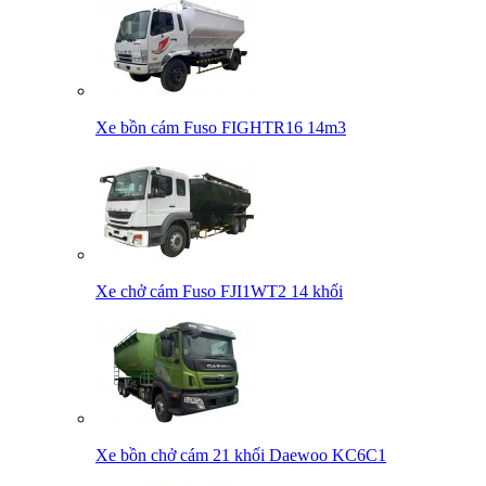
Xe bồn cám Fuso FIGHTR16 14m3
Xe chở cám Fuso FJI1WT2 14 khối
Xe bồn chở cám 21 khối Daewoo KC6C1