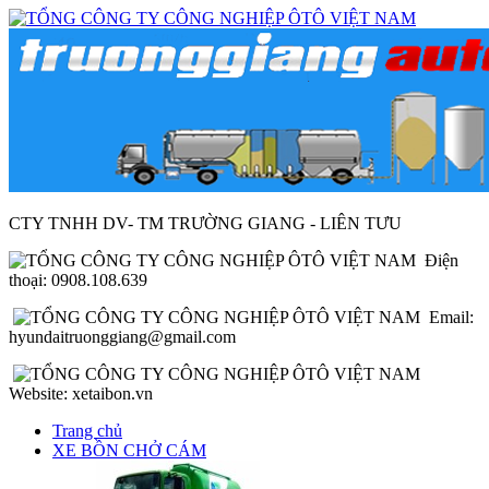
CTY TNHH DV- TM TRƯỜNG GIANG - LIÊN TƯU
Điện
thoại: 0908.108.639
Email:
hyundaitruonggiang@gmail.com
Website: xetaibon.vn
Trang chủ
XE BỒN CHỞ CÁM