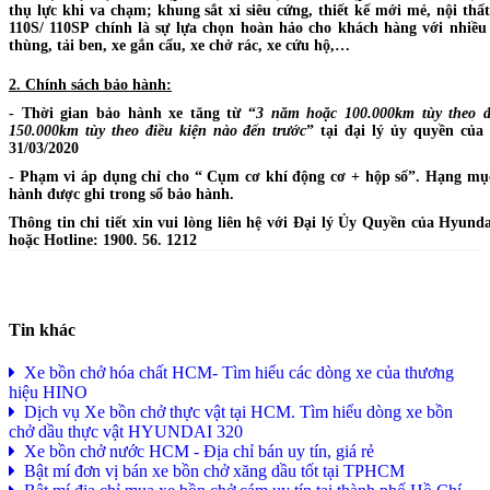
thụ lực khi va chạm; khung sắt xi siêu cứng, thiết kế mới mẻ, nội th
110S/ 110SP chính là sự lựa chọn hoàn hảo cho khách hàng với nhiề
thùng, tải ben, xe gắn cẩu, xe chở rác, xe cứu hộ,…
2. Chính sách bảo hành:
- Thời gian bảo hành xe tăng từ “
3 năm hoặc 100.000km tùy theo đ
150.000km tùy theo điều kiện nào đến trước
” tại đại lý ủy quyền của
31/03/2020
- Phạm vi áp dụng chỉ cho “ Cụm cơ khí động cơ + hộp số”. Hạng mục
hành được ghi trong sổ bảo hành.
Thông tin chi tiết xin vui lòng liên hệ với Đại lý Ủy Quyền của Hyu
hoặc Hotline: 1900. 56. 1212
Tin khác
Xe bồn chở hóa chất HCM- Tìm hiểu các dòng xe của thương
hiệu HINO
Dịch vụ Xe bồn chở thực vật tại HCM. Tìm hiểu dòng xe bồn
chở dầu thực vật HYUNDAI 320
Xe bồn chở nước HCM - Địa chỉ bán uy tín, giá rẻ
Bật mí đơn vị bán xe bồn chở xăng dầu tốt tại TPHCM
Bật mí địa chỉ mua xe bồn chở cám uy tín tại thành phố Hồ Chí