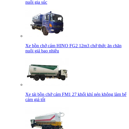
nuôi gia súc
Xe bồn chở cám HINO FG2 12m3 chở thức ăn chăn
nuôi giá bao nhiêu
Xe tải bồn chở cám FM1 27 khối khí nén không làm bể
cám giá tốt