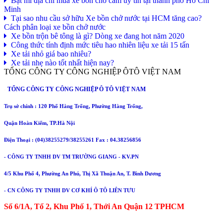
Minh
Tại sao nhu cầu sở hữu Xe bồn chở nước tại HCM tăng cao?
Cách phân loại xe bồn chở nước
Xe bồn trộn bê tông là gì? Dòng xe đang hot năm 2020
Công thức tính định mức tiêu hao nhiên liệu xe tải 15 tấn
Xe tải nhỏ giá bao nhiêu?
Xe tải nhẹ nào tốt nhất hiện nay?
TỔNG CÔNG TY CÔNG NGHIỆP ÔTÔ VIỆT NAM
TỔNG CÔNG TY CÔNG NGHIỆP Ô TÔ VIỆT NAM
-
Trụ sở chính : 120 Phố Hàng Trống, Phường Hàng Trống,
Quận Hoàn Kiếm, TP.Hà Nội
Điện Thoại : (04)38255279/38255261 Fax : 04.38256856
- CÔNG TY TNHH DV TM TRƯỜNG GIANG - KV.PN
4/5 Khu Phố 4, Phường An Phú, Thị Xã Thuận An, T. Bình Dương
- CN CÔNG TY TNHH DV CƠ KHÍ Ô TÔ LIÊN TƯU
Số 6/1A, Tổ 2, Khu Phố 1, Thới An Quận 12 TPHCM