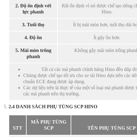
2. Độ ổn định với
Rất ổn định vì nó được chế tạo riêng ch
lực phanh
Hino.
3. Tuổi thọ
Ít bị mài mòn hơn, tuổi thọ dài h
4. Độ ồn
Ít gây ồn hơn.
5. Mài mòn trống
Không gây mài mòn trống phan
phanh
Tất cả các má phanh chính hãng Hino đều đáp ứn
Chúng được chế tạo tối ưu cho xe tải Hino dựa trên các ti
chuẩn ECE đang được áp dụng.
Các dự liệu trên là thực tế của một số loại má phanh được
các má phanh trên thị trường.
2.4 DANH SÁCH PHỤ TÙNG SCP HINO
MÃ PHỤ TÙNG
STT
SCP
TÊN PHỤ TÙNG SCP