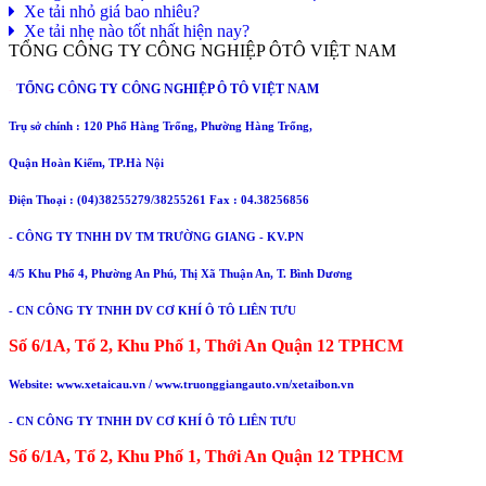
Xe tải nhỏ giá bao nhiêu?
Xe tải nhẹ nào tốt nhất hiện nay?
TỔNG CÔNG TY CÔNG NGHIỆP ÔTÔ VIỆT NAM
TỔNG CÔNG TY CÔNG NGHIỆP Ô TÔ VIỆT NAM
-
Trụ sở chính : 120 Phố Hàng Trống, Phường Hàng Trống,
Quận Hoàn Kiếm, TP.Hà Nội
Điện Thoại : (04)38255279/38255261 Fax : 04.38256856
- CÔNG TY TNHH DV TM TRƯỜNG GIANG - KV.PN
4/5 Khu Phố 4, Phường An Phú, Thị Xã Thuận An, T. Bình Dương
- CN CÔNG TY TNHH DV CƠ KHÍ Ô TÔ LIÊN TƯU
Số 6/1A, Tổ 2, Khu Phố 1, Thới An Quận 12 TPHCM
Website: www.xetaicau.vn / www.truonggiangauto.vn/xetaibon.vn
- CN CÔNG TY TNHH DV CƠ KHÍ Ô TÔ LIÊN TƯU
Số 6/1A, Tổ 2, Khu Phố 1, Thới An Quận 12 TPHCM