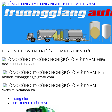
CTY TNHH DV- TM TRƯỜNG GIANG - LIÊN TƯU
Điện
thoại: 0908.108.639
Email:
hyundaitruonggiang@gmail.com
Website: xetaibon.vn
Trang chủ
XE BỒN CHỞ CÁM