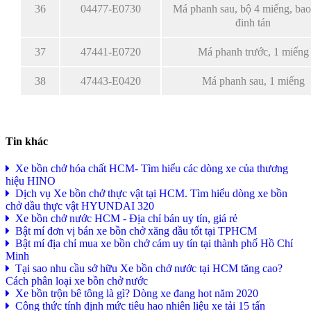
36
04477-E0730
Má phanh sau, bộ 4 miếng, ba
đinh tán
37
47441-E0720
Má phanh trước, 1 miếng
38
47443-E0420
Má phanh sau, 1 miếng
Tin khác
Xe bồn chở hóa chất HCM- Tìm hiểu các dòng xe của thương
hiệu HINO
Dịch vụ Xe bồn chở thực vật tại HCM. Tìm hiểu dòng xe bồn
chở dầu thực vật HYUNDAI 320
Xe bồn chở nước HCM - Địa chỉ bán uy tín, giá rẻ
Bật mí đơn vị bán xe bồn chở xăng dầu tốt tại TPHCM
Bật mí địa chỉ mua xe bồn chở cám uy tín tại thành phố Hồ Chí
Minh
Tại sao nhu cầu sở hữu Xe bồn chở nước tại HCM tăng cao?
Cách phân loại xe bồn chở nước
Xe bồn trộn bê tông là gì? Dòng xe đang hot năm 2020
Công thức tính định mức tiêu hao nhiên liệu xe tải 15 tấn