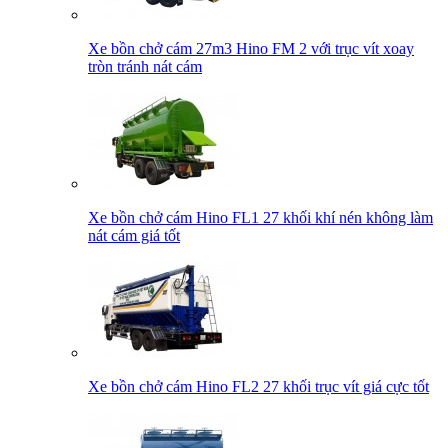
Xe bồn chở cám 27m3 Hino FM 2 với trục vít xoay
tròn tránh nát cám
Xe bồn chở cám Hino FL1 27 khối khí nén không làm
nát cám giá tốt
Xe bồn chở cám Hino FL2 27 khối trục vít giá cực tốt