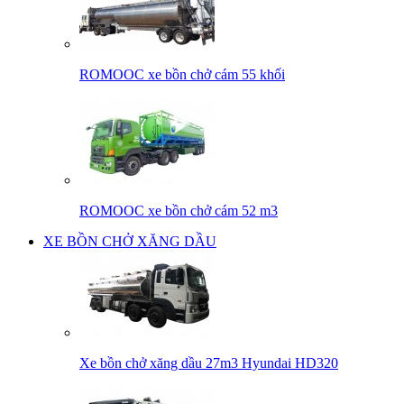
ROMOOC xe bồn chở cám 55 khối
ROMOOC xe bồn chở cám 52 m3
XE BỒN CHỞ XĂNG DẦU
Xe bồn chở xăng dầu 27m3 Hyundai HD320