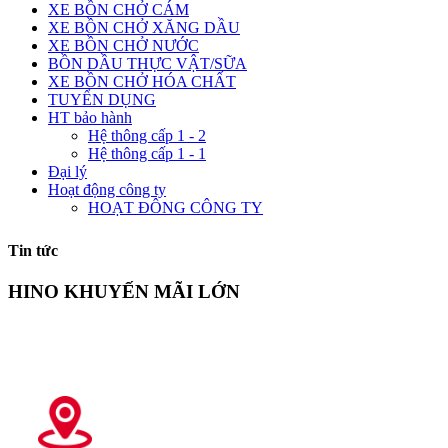
XE BỒN CHỞ CÁM
XE BỒN CHỞ XĂNG DẦU
XE BỒN CHỞ NƯỚC
BỒN DẦU THỰC VẬT/SỮA
XE BỒN CHỞ HÓA CHẤT
TUYỂN DỤNG
HT bảo hành
Hệ thông cấp 1 - 2
Hệ thông cấp 1 - 1
Đại lý
Hoạt động công ty
HOẠT ĐÔNG CÔNG TY
Tin tức
HINO KHUYẾN MÃI LỚN