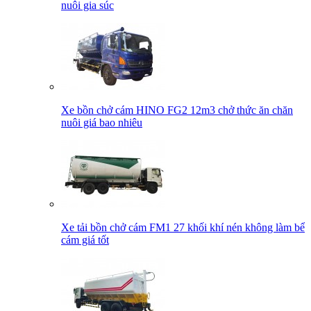
nuôi gia súc
Xe bồn chở cám HINO FG2 12m3 chở thức ăn chăn
nuôi giá bao nhiêu
Xe tải bồn chở cám FM1 27 khối khí nén không làm bể
cám giá tốt