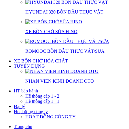
HYUNDAI 320 BỒN DẦU THỰC VẬT
XE BỒN CHỞ SỮA HINO
ROMOOC BỒN DẦU THỰC VẬT/SỮA
XE BỒN CHỞ HÓA CHẤT
TUYỂN DỤNG
NHAN VIEN KINH DOANH OTO
HT bảo hành
Hệ thông cấp 1 - 2
Hệ thông cấp 1 - 1
Đại lý
Hoạt động công ty
HOẠT ĐÔNG CÔNG TY
Trang chủ