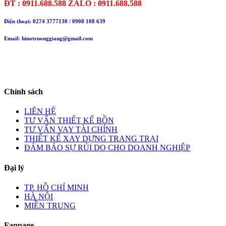
ĐT : 0911.688.588 ZALO : 0911.688.588
Điện thoại:
0274 3777130
/ 0908 108 639
Email: hinotruonggiang@gmail.com
Chính sách
LIÊN HỆ
TƯ VẤN THIẾT KẾ BỒN
TƯ VẤN VAY TÀI CHÍNH
THIẾT KẾ XAY DỰNG TRANG TRẠI
ĐẢM BẢO SỰ RỦI DO CHO DOANH NGHIỆP
Đại lý
TP. HỒ CHÍ MINH
HÀ NỘI
MIỀN TRUNG
Fanpage