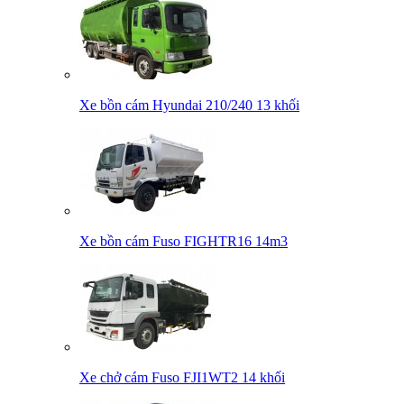
Xe bồn cám Hyundai 210/240 13 khối
Xe bồn cám Fuso FIGHTR16 14m3
Xe chở cám Fuso FJI1WT2 14 khối