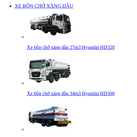
XE BỒN CHỞ XĂNG DẦU
Xe bồn chở xăng dầu 27m3 Hyundai HD320
Xe bồn chở xăng dầu 34m3 Hyundai HD360