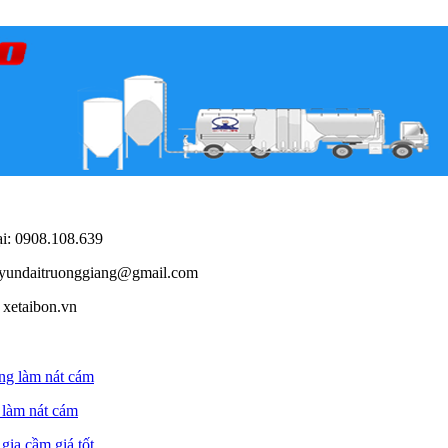
i: 0908.108.639
yundaitruonggiang@gmail.com
xetaibon.vn
 làm nát cám