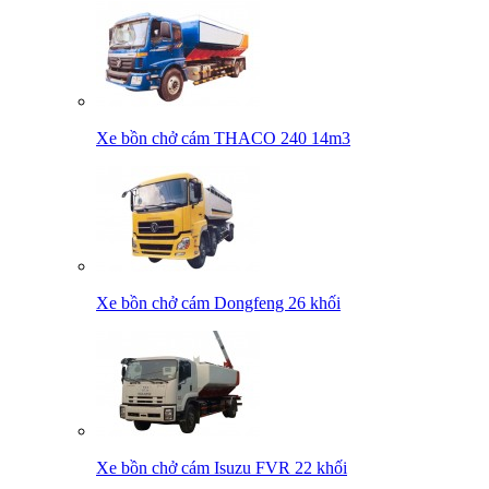
Xe bồn chở cám THACO 240 14m3
Xe bồn chở cám Dongfeng 26 khối
Xe bồn chở cám Isuzu FVR 22 khối