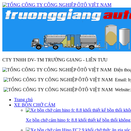
CTY TNHH DV- TM TRƯỜNG GIANG - LIÊN TƯU
Điện thoạ
Email: h
Website: 
Trang chủ
XE BỒN CHỞ CÁM
Xe bồn chở cám hino fc 8.8 khối thiết kế bồn thổi không